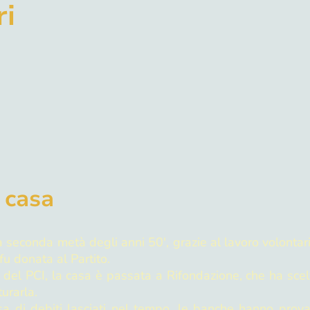
ri
a casa
seconda metà degli anni 50', grazie al lavoro volontario 
fu donata al Partito.
del PCI, la casa è passata a Rifondazione, che ha scelto
turarla.
a di debiti lasciati nel tempo, le banche hanno provato