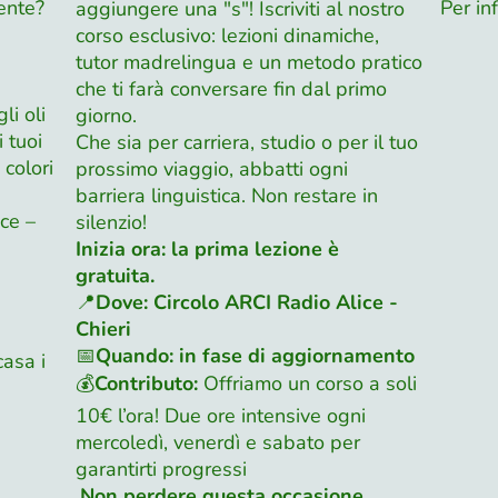
ente?
Per inf
aggiungere una "s"! Iscriviti al nostro
corso esclusivo: lezioni dinamiche,
tutor madrelingua e un metodo pratico
che ti farà conversare fin dal primo
li oli
giorno.
 tuoi
Che sia per carriera, studio o per il tuo
 colori
prossimo viaggio, abbatti ogni
barriera linguistica. Non restare in
ce –
silenzio!
Inizia ora: la prima lezione è
gratuita.
📍
Dove: Circolo ARCI Radio Alice -
Chieri
📅
Quando: in fase di aggiornamento
casa i
💰
Contributo:
Offriamo un corso a soli
10€ l’ora! Due ore intensive ogni
mercoledì, venerdì e sabato per
garantirti progressi
Non perdere questa occasione