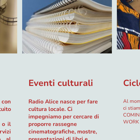
Eventi culturali
Cicl
con
Radio Alice nasce per fare
Al mome
ci stia
uito
cultura locale. Ci
COMIN
impegniamo per cercare di
WORK 
 o il
proporre rassegne
rvizi
cinematografiche, mostre,
o al
presentazioni di libri e