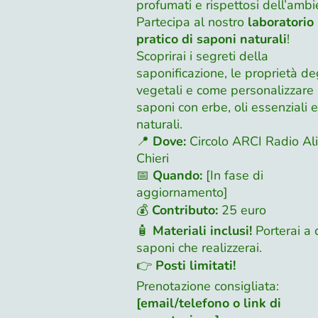
profumati e rispettosi dell’ambi
Partecipa al nostro
laboratorio
pratico di saponi naturali
!
Scoprirai i segreti della
saponificazione, le proprietà deg
vegetali e come personalizzare i
saponi con erbe, oli essenziali e
naturali.
📍
Dove:
Circolo ARCI Radio Ali
Chieri
📅
Quando:
[In fase di
aggiornamento]
💰
Contributo:
25 euro
🧴
Materiali inclusi!
Porterai a 
saponi che realizzerai.
👉
Posti limitati!
Prenotazione consigliata:
[email/telefono o link di