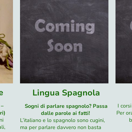
e
Lingua Spagnola
 –
I cors
Sogni di parlare spagnolo? Passa
ri)
Per or
dalle parole ai fatti!
ni
b
L’italiano e lo spagnolo sono cugini,
li,
ma per parlare davvero non basta