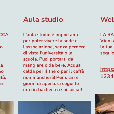
Aula studio
Web
UCCA
L'aula studio è importante
LA RA
per poter vivere la sede e
Vieni 
no
l'associazione, senza perdere
la tua
di vista l'università o la
seguici
scuola. Puoi portarti da
la
mangiare o da bere. Acqua
https:
no
calda per il thè o per il caffè
1234
ità,
non mancherà! Per orari e
 e
giorni di apertura segui le
info in bacheca o sui social!