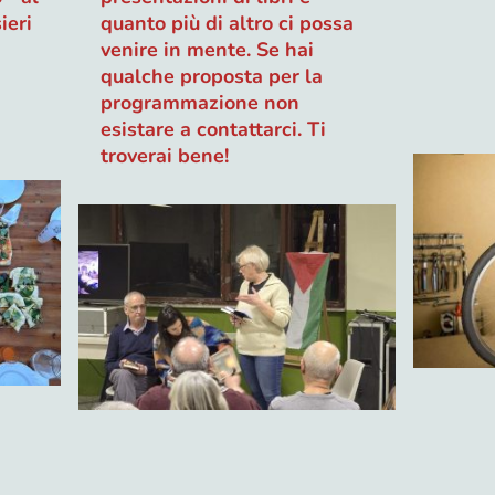
ieri
quanto più di altro ci possa
venire in mente. Se hai
qualche proposta per la
programmazione non
esistare a contattarci. Ti
troverai bene!